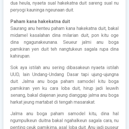
dua heula, nyaeta sual hakekatna duit sareng sual nu
peryogi kauninga ngeunaan duit.
Paham kana hakekatna duit
Saurang anu henteu paham kana hakekatna duit, bakal
midamel kasalahan dina milarian duit, pon kitu oge
dina ngagunakeunana. Seueur jalmi anu boga
pamikiran yen duit teh nangtukeun sagala rupa dina
kahirupan.
Sok aya istilah anu sering dibasakeun nyaeta istilah
UUD, lain Undang-Undang Dasar tapi ujung-ujungna
duit. Jalma anu boga paham samodel kitu boga
pamikiran yen ku cara loba duit, hirup jadi leuwih
senang, bakal diajenan jeung dianggap jalma anu boga
harkat jeung martabat di tengah masarakat.
Jalma anu boga paham samodel kitu, dina hal
ngumpulkeun duitna bakal ngahalkeun sagala cara, nu
penting ceuk pamikirna, asal loba duit. Anu jadi puseur