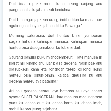
Duit bisa dipake meuli kasur jeung ranjang anu
pangmahalna kajaba meuli tunduhna.
Duit bisa ngajajapkeun urang inditinditan ka mana bae
nguliringan dunya kajaba indit ka Sawarga.”
Memang saleresna, duit henteu bisa nyumponan
sagala hal dina kahirupan manusa. Kahirupan manusa
henteu bisa disugemakeun ku lobana duit.
Saurang panulis buku nyanggemkeun: “Hate manusa lir
ibarat hiji rohang anu luar biasa gedena. Naon bae anu
diasupkeun kana eta rohangan tetep kosong jeung
henteu bisa pinuh-pinuh, kajaba dieusina ku anu
gedena henteu aya batasna.”
Ari anu gedena henteu aya batasna teu aya sanes
nyaeta GUSTI PANGERAN. Hate manusa moal ngarasa
puas ku lobana duit, ku lobana harta, ku lobana imah,
mobil, kebon jeung sajabana.