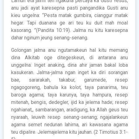
Lamun eta jalmi teh ngakuna percaya ka Gusti Yesus,
anu jadi ayat karesepna pasti pangandika Gusti anu
kieu ungelna: “Pesta matak gumbira, cianggur matak
hegar. Tapi duanana ge ari teu ku duit mah moal
kasorang. ”(Pandita 10:19). Jalma nu kitu karesepna
dahar nginum jeung senang-senang.
Golongan jalma anu ngutamakeun hal kitu memang
dina Alkitab oge ditegeskeun, di antarana anu
unggelna: Inget anaking, dina ahir jaman bakal loba
kasukeran. Jalma-jalma ngan inget ka diri sorangan
bae, sararakah, takabur, garumede, resep
ngagogoreng, bahula ka kolot, taya panarima, teu
baroga agama; taya karunya, taya hampura, resep
mitenah, bengis, dedegler, ijid ka jelema hade; resep
ngahianat,, sambarangan, aradigung, ka Allah geus teu
nyaraah, leuwih resep senang-senang; ngajalankeun
agama semet nedunan lahirna, ari kawasana agama
teu dipalire. Jelemajelema kitu jauhan. (2 Timotius 3:1-