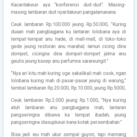
Kacaritakeun aya “konferensi duit-duit”. Masing-
masing lambaran duit nyaritakeun pangalamanana.
Ceuk lambaran Rp.100.000 jeung Rp.50.000, “Kuring
duaan mah pangbagjana ku lantaran lolobana aya di
tempat-tempat anu hade, di mall-mall, di toko-toko
gede jeung restoran anu marahal; lamun cicing dina
dompet, cicingna dina dompet-dompet jalma anu
geulis jeung kasep anu parfumna sarareungit.”
“Nya ari kitu mah kuring oge sakalikali mah osok, ngan
lolobana kuring mah di pasar-pasar jeung di warung,”
tembal lambaran Rp.20.000, Rp.10.000, jeung Rp.5000,
Ceuk lambaran Rp.2.000 jeung Rp.1.000, “Nya kuring
atuh lambaran anu pangbagjana mah, lantaran
pangseringna dibawa ka tempat ibadah, jeung
pangseringna diasupkeun kana kotak persembahan.”
Bisa jadi ieu mah ukur sempal guyon, tapi memang