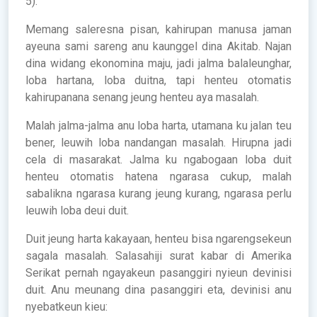
5).
Memang saleresna pisan, kahirupan manusa jaman
ayeuna sami sareng anu kaunggel dina Akitab. Najan
dina widang ekonomina maju, jadi jalma balaleunghar,
loba hartana, loba duitna, tapi henteu otomatis
kahirupanana senang jeung henteu aya masalah.
Malah jalma-jalma anu loba harta, utamana ku jalan teu
bener, leuwih loba nandangan masalah. Hirupna jadi
cela di masarakat. Jalma ku ngabogaan loba duit
henteu otomatis hatena ngarasa cukup, malah
sabalikna ngarasa kurang jeung kurang, ngarasa perlu
leuwih loba deui duit.
Duit jeung harta kakayaan, henteu bisa ngarengsekeun
sagala masalah. Salasahiji surat kabar di Amerika
Serikat pernah ngayakeun pasanggiri nyieun devinisi
duit. Anu meunang dina pasanggiri eta, devinisi anu
nyebatkeun kieu: