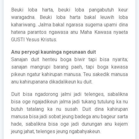
Beuki loba harta, beuki loba pangabutuh keur
waragadna. Beuki loba harta bakal leuwih loba
kahariwang. Jalma bakal ngarasa sugema upami dina
hatena parantos ngawasa anu Maha Kawasa nyaeta
GUSTI Yesus Kristus.
Anu peryogi kauninga ngeunaan duit
Sanajan duit henteu boga biwir tapi bisa nyarita;
sanajan mangrupi barang paeh, tapi boga kawasa
pikeun ngatur kahirupan manusa. Teu sakedik manusa
anu kahirupanana dikadalikeun ku duit.
Duit bisa ngadorong jalmi jadi telenges, sabalikna
bisa oge ngajadikeun jalma jadi tukang tutulung ka nu
butuh tatalang ka nu susah. Duit dina kahirupan
manusa bisa jadi sobat jeung badega anu bageur sarta
hade, sabalikna bisa oge jadi dunungan anu kejem
jeung jahat, telenges jeung ngabahyakeun.