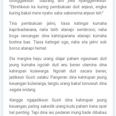
ditinggalkeun.” Saurang ahli jiwa nyanggemkeun:
“Ebrehkeun ka kuring pembukuan duit anjeun, engke
kuring bakal mere nyaho saha sabenerna anjeun teh.”
Tina pembukuan jalmi, tiasa katingal kumaha
kapribadianana, naha taliti atanapi sembrono; naha
boga rancangan dina kahirupanana atanapi kumaha
brehna bae. Tiasa katingal oge, naha eta jalmi sok
boros atanapi hemat.
Eta margina hayu urang diajar paham ngeunaan duit
jeung kumaha ngolah duit anu bener utamina dina
kahirupan kulawarga. Ngolah duit sacara bener,
jadikeun Gusti salaku Pangeran dina kahirupan jeung
keuangan kulawarga, tangtu urang bakal tumuwuh dina
sagala widang.
Kangge ngajadikeun Gusti dina kahirupan jeung
keuangan, paling sakedik urang kudu paham kana opat
hal penting. Tapi dina ieu pedaran mung bade dibahas