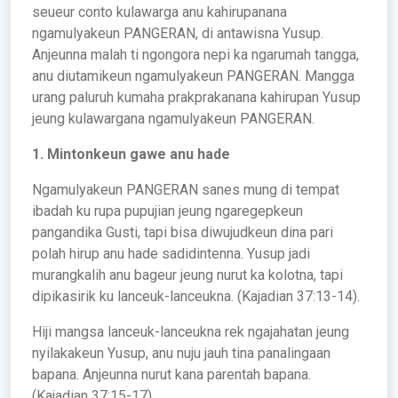
seueur conto kulawarga anu kahirupanana
ngamulyakeun PANGERAN, di antawisna Yusup.
Anjeunna malah ti ngongora nepi ka ngarumah tangga,
anu diutamikeun ngamulyakeun PANGERAN. Mangga
urang paluruh kumaha prakprakanana kahirupan Yusup
jeung kulawargana ngamulyakeun PANGERAN.
1. Mintonkeun gawe anu hade
Ngamulyakeun PANGERAN sanes mung di tempat
ibadah ku rupa pupujian jeung ngaregepkeun
pangandika Gusti, tapi bisa diwujudkeun dina pari
polah hirup anu hade sadidintenna. Yusup jadi
murangkalih anu bageur jeung nurut ka kolotna, tapi
dipikasirik ku lanceuk-lanceukna. (Kajadian 37:13-14).
Hiji mangsa lanceuk-lanceukna rek ngajahatan jeung
nyilakakeun Yusup, anu nuju jauh tina panalingaan
bapana. Anjeunna nurut kana parentah bapana.
(Kajadian 37:15-17)