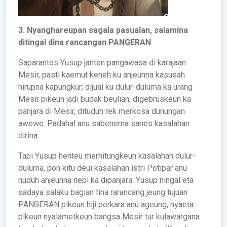
3. Nyanghareupan sagala pasualan, salamina
ditingal dina rancangan PANGERAN
Saparantos Yusup janten pangawasa di karajaan
Mesir, pasti kaemut keneh ku anjeunna kasusah
hirupna kapungkur; dijual ku dulur-dulurna ka urang
Mesir pikeun jadi budak beulian; digebruskeun ka
panjara di Mesir, dituduh rek merkosa dunungan
awewe. Padahal anu sabenerna sanes kasalahan
dirina.
Tapi Yusup henteu merhitungkeun kasalahan dulur-
dulurna, pon kitu deui kasalahan istri Potipar anu
nuduh anjeunna nepi ka dipanjara. Yusup ningal eta
sadaya salaku bagian tina rarancang jeung tujuan
PANGERAN pikeun hiji perkara anu ageung, nyaeta
pikeun nyalametkeun bangsa Mesir tur kulawargana