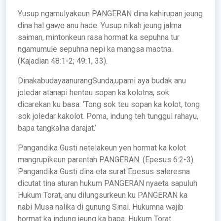
Yusup ngamulyakeun PANGERAN dina kahirupan jeung
dina hal gawe anu hade. Yusup nikah jeung jalma
saiman, mintonkeun rasa hormat ka sepuhna tur
ngamumule sepuhna nepi ka mangsa maotna.
(Kajadian 48:1-2; 49:1, 33).
DinakabudayaanurangSunda,upami aya budak anu
joledar atanapi henteu sopan ka kolotna, sok
dicarekan ku basa: ‘Tong sok teu sopan ka kolot, tong
sok joledar kakolot. Poma, indung teh tunggul rahayu,
bapa tangkalna darajat.’
Pangandika Gusti netelakeun yen hormat ka kolot
mangrupikeun parentah PANGERAN. (Epesus 6:2-3).
Pangandika Gusti dina eta surat Epesus saleresna
dicutat tina aturan hukum PANGERAN nyaeta sapuluh
Hukum Torat, anu dilungsurkeun ku PANGERAN ka
nabi Musa nalika di gunung Sinai. Hukumna wajib
hormat ka indung jeung ka bapa. Hukum Torat