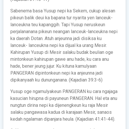
Sabenerna basa Yusup nepi ka Sekem, cukup alesan
pikeun balik deui ka bapana tur nyarita yen lanceuk-
lanceukna teu kapanggih. Tapi Yusup neruskeun
perjalananana pikeun neangan lanceuk-lanceukna nepi
ka daerah Dotan. Atuh anjeunna jadi disiksa ku
lanceuk- lanceukna nepi ka dijual ka urang Mesir.
Kahirupan Yusup di Mesir salaku budak beulian oge
mintonkeun kahirupan gawe anu hade, ku cara anu
hade, bener jeung jujur. Ku kituna kamulyaan
PANGERAN dipintonkeun nepi ka anjeunna jadi
dipikanyaah ku dununganana. (Kajadian 39:3-6)
Yusup oge ngamulyakeun PANGERAN ku cara ngajaga
kasucian hirupna di payuneun PANGERAN. Hal eta anu
nungtun dirina nepi ka dijenengkeun ku raja Mesir
salaku pangawasa kadua di karajaan Mesir, sanaos
kedah ngalaman dipanjara heula. (Kajadian 41:41-44).