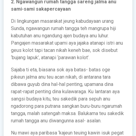
2. Ngawangun rumah tangga sareng jalma anu
sami-sami sakapercayaan
Di lingkungan masarakat jeung kabudayaan urang
Sunda, ngawangun rumah tangga teh mangrupa hiji
kabutuhan anu ngandung ajen budaya anu luhur.
Pangajen masarakat upami aya jajaka atanapi istri anu
geus kolot tapi tacan nikah keneh bae, sok disebut
‘bujang lapuk’, atanapi ‘parawan kolot’.
Sajaba ti eta, biasana sok aya batas- batas oge
pikeun jalma anu teu acan nikah, di antarana tara
dibawa guyub dina hal-hal penting, upamana dina
rapat-rapat penting dina kulawaraga. Ku lantaran aya
sangsi budaya kitu, teu sakedik para sepuh anu
ngadorong para putrana sangkan buru-buru ngarumah
tangga, malah satengah maksa. Balukarna teu sakedik
rumah tangga anu diwangunna asal- asalan.
Nu mawi aya paribasa ‘kajeun teuing kawin isuk pegat