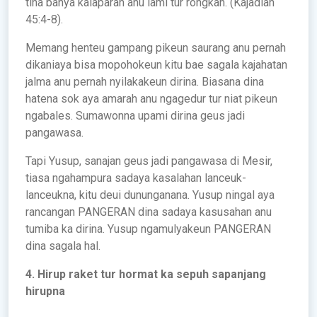
tina bahya kalaparan anu lami tur rongkah. (Kajadian
45:4-8).
Memang henteu gampang pikeun saurang anu pernah
dikaniaya bisa mopohokeun kitu bae sagala kajahatan
jalma anu pernah nyilakakeun dirina. Biasana dina
hatena sok aya amarah anu ngagedur tur niat pikeun
ngabales. Sumawonna upami dirina geus jadi
pangawasa.
Tapi Yusup, sanajan geus jadi pangawasa di Mesir,
tiasa ngahampura sadaya kasalahan lanceuk-
lanceukna, kitu deui dununganana. Yusup ningal aya
rancangan PANGERAN dina sadaya kasusahan anu
tumiba ka dirina. Yusup ngamulyakeun PANGERAN
dina sagala hal.
4. Hirup raket tur hormat ka sepuh sapanjang
hirupna