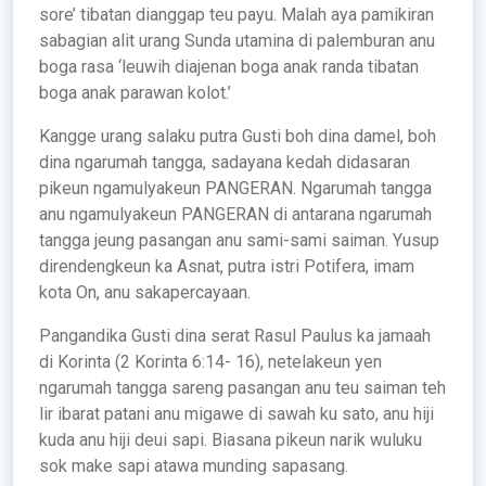
sore’ tibatan dianggap teu payu. Malah aya pamikiran
sabagian alit urang Sunda utamina di palemburan anu
boga rasa ‘leuwih diajenan boga anak randa tibatan
boga anak parawan kolot.’
Kangge urang salaku putra Gusti boh dina damel, boh
dina ngarumah tangga, sadayana kedah didasaran
pikeun ngamulyakeun PANGERAN. Ngarumah tangga
anu ngamulyakeun PANGERAN di antarana ngarumah
tangga jeung pasangan anu sami-sami saiman. Yusup
direndengkeun ka Asnat, putra istri Potifera, imam
kota On, anu sakapercayaan.
Pangandika Gusti dina serat Rasul Paulus ka jamaah
di Korinta (2 Korinta 6:14- 16), netelakeun yen
ngarumah tangga sareng pasangan anu teu saiman teh
lir ibarat patani anu migawe di sawah ku sato, anu hiji
kuda anu hiji deui sapi. Biasana pikeun narik wuluku
sok make sapi atawa munding sapasang.