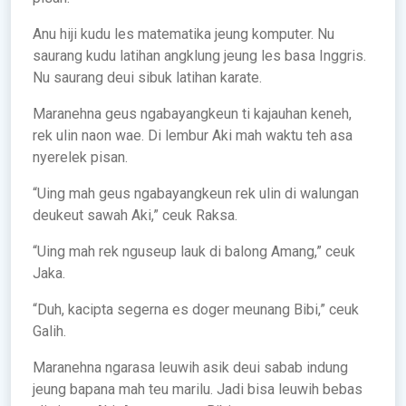
Anu hiji kudu les matematika jeung komputer. Nu
saurang kudu latihan angklung jeung les basa Inggris.
Nu saurang deui sibuk latihan karate.
Maranehna geus ngabayangkeun ti kajauhan keneh,
rek ulin naon wae. Di lembur Aki mah waktu teh asa
nyerelek pisan.
“Uing mah geus ngabayangkeun rek ulin di walungan
deukeut sawah Aki,” ceuk Raksa.
“Uing mah rek nguseup lauk di balong Amang,” ceuk
Jaka.
“Duh, kacipta segerna es doger meunang Bibi,” ceuk
Galih.
Maranehna ngarasa leuwih asik deui sabab indung
jeung bapana mah teu marilu. Jadi bisa leuwih bebas