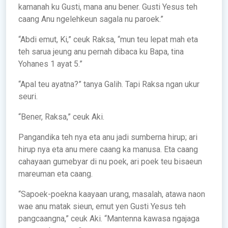
kamanah ku Gusti, mana anu bener. Gusti Yesus teh
caang Anu ngelehkeun sagala nu paroek.”
“Abdi emut, Ki,” ceuk Raksa, “mun teu lepat mah eta
teh sarua jeung anu pernah dibaca ku Bapa, tina
Yohanes 1 ayat 5.”
“Apal teu ayatna?” tanya Galih. Tapi Raksa ngan ukur
seuri.
“Bener, Raksa,” ceuk Aki.
Pangandika teh nya eta anu jadi sumberna hirup; ari
hirup nya eta anu mere caang ka manusa. Eta caang
cahayaan gumebyar di nu poek, ari poek teu bisaeun
mareuman eta caang.
“Sapoek-poekna kaayaan urang, masalah, atawa naon
wae anu matak sieun, emut yen Gusti Yesus teh
pangcaangna,” ceuk Aki. “Mantenna kawasa ngajaga