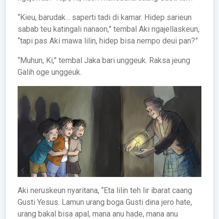
“Kieu, barudak... saperti tadi di kamar. Hidep sarieun
sabab teu katingali nanaon,” tembal Aki ngajellaskeun,
“tapi pas Aki mawa lilin, hidep bisa nempo deui pan?”
“Muhun, Ki,” tembal Jaka bari unggeuk. Raksa jeung
Galih oge unggeuk.
Aki neruskeun nyaritana, “Eta lilin teh lir ibarat caang
Gusti Yesus. Lamun urang boga Gusti dina jero hate,
urang bakal bisa apal, mana anu hade, mana anu