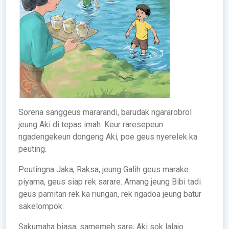
Sorena sanggeus mararandi, barudak ngararobrol
jeung Aki di tepas imah. Keur raresepeun
ngadengekeun dongeng Aki, poe geus nyerelek ka
peuting.
Peutingna Jaka, Raksa, jeung Galih geus marake
piyama, geus siap rek sarare. Amang jeung Bibi tadi
geus pamitan rek ka riungan, rek ngadoa jeung batur
sakelompok.
Sakumaha biasa, samemeh sare, Aki sok lalajo