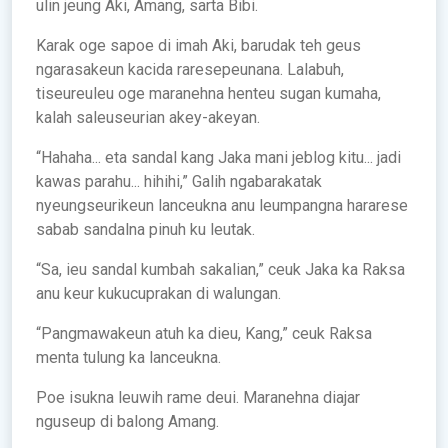
ulin jeung Aki, Amang, sarta Bibi.
Karak oge sapoe di imah Aki, barudak teh geus
ngarasakeun kacida raresepeunana. Lalabuh,
tiseureuleu oge maranehna henteu sugan kumaha,
kalah saleuseurian akey-akeyan.
“Hahaha... eta sandal kang Jaka mani jeblog kitu... jadi
kawas parahu... hihihi,” Galih ngabarakatak
nyeungseurikeun lanceukna anu leumpangna hararese
sabab sandalna pinuh ku leutak.
“Sa, ieu sandal kumbah sakalian,” ceuk Jaka ka Raksa
anu keur kukucuprakan di walungan.
“Pangmawakeun atuh ka dieu, Kang,” ceuk Raksa
menta tulung ka lanceukna.
Poe isukna leuwih rame deui. Maranehna diajar
nguseup di balong Amang.