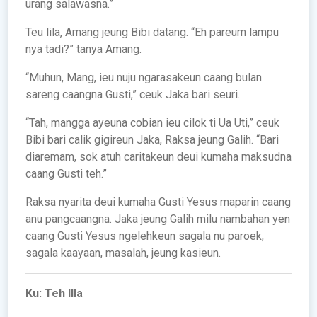
urang salawasna.”
Teu lila, Amang jeung Bibi datang. “Eh pareum lampu
nya tadi?” tanya Amang.
“Muhun, Mang, ieu nuju ngarasakeun caang bulan
sareng caangna Gusti,” ceuk Jaka bari seuri.
“Tah, mangga ayeuna cobian ieu cilok ti Ua Uti,” ceuk
Bibi bari calik gigireun Jaka, Raksa jeung Galih. “Bari
diaremam, sok atuh caritakeun deui kumaha maksudna
caang Gusti teh.”
Raksa nyarita deui kumaha Gusti Yesus maparin caang
anu pangcaangna. Jaka jeung Galih milu nambahan yen
caang Gusti Yesus ngelehkeun sagala nu paroek,
sagala kaayaan, masalah, jeung kasieun.
Ku: Teh Illa