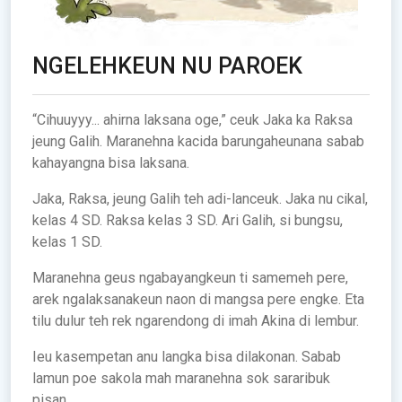
NGELEHKEUN NU PAROEK
“Cihuuyyy... ahirna laksana oge,” ceuk Jaka ka Raksa
jeung Galih. Maranehna kacida barungaheunana sabab
kahayangna bisa laksana.
Jaka, Raksa, jeung Galih teh adi-lanceuk. Jaka nu cikal,
kelas 4 SD. Raksa kelas 3 SD. Ari Galih, si bungsu,
kelas 1 SD.
Maranehna geus ngabayangkeun ti samemeh pere,
arek ngalaksanakeun naon di mangsa pere engke. Eta
tilu dulur teh rek ngarendong di imah Akina di lembur.
Ieu kasempetan anu langka bisa dilakonan. Sabab
lamun poe sakola mah maranehna sok sararibuk
pisan.