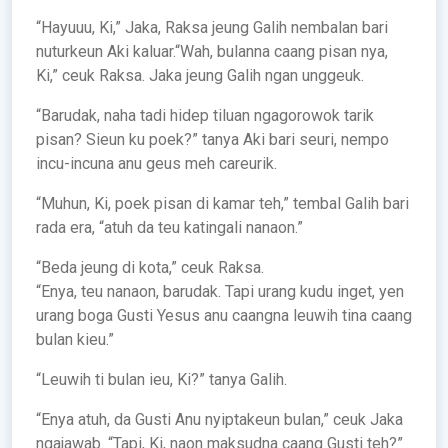
“Hayuuu, Ki,” Jaka, Raksa jeung Galih nembalan bari
nuturkeun Aki kaluar.“Wah, bulanna caang pisan nya,
Ki,” ceuk Raksa. Jaka jeung Galih ngan unggeuk.
“Barudak, naha tadi hidep tiluan ngagorowok tarik
pisan? Sieun ku poek?” tanya Aki bari seuri, nempo
incu-incuna anu geus meh careurik.
“Muhun, Ki, poek pisan di kamar teh,” tembal Galih bari
rada era, “atuh da teu katingali nanaon.”
“Beda jeung di kota,” ceuk Raksa.
“Enya, teu nanaon, barudak. Tapi urang kudu inget, yen
urang boga Gusti Yesus anu caangna leuwih tina caang
bulan kieu.”
“Leuwih ti bulan ieu, Ki?” tanya Galih.
“Enya atuh, da Gusti Anu nyiptakeun bulan,” ceuk Jaka
ngajawab. “Tapi, Ki, naon maksudna caang Gusti teh?”