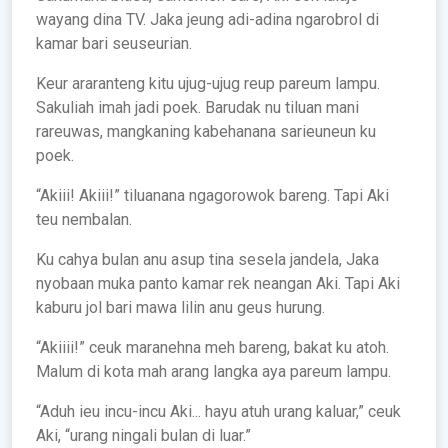
wayang dina TV. Jaka jeung adi-adina ngarobrol di
kamar bari seuseurian.
Keur araranteng kitu ujug-ujug reup pareum lampu.
Sakuliah imah jadi poek. Barudak nu tiluan mani
rareuwas, mangkaning kabehanana sarieuneun ku
poek.
“Akiii! Akiii!” tiluanana ngagorowok bareng. Tapi Aki
teu nembalan.
Ku cahya bulan anu asup tina sesela jandela, Jaka
nyobaan muka panto kamar rek neangan Aki. Tapi Aki
kaburu jol bari mawa lilin anu geus hurung.
“Akiiii!” ceuk maranehna meh bareng, bakat ku atoh.
Malum di kota mah arang langka aya pareum lampu.
“Aduh ieu incu-incu Aki... hayu atuh urang kaluar,” ceuk
Aki, “urang ningali bulan di luar.”