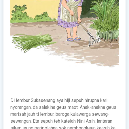
Di lembur Sukasenang aya hiji sepuh hirupna kari
nyorangan, da salakina geus maot. Anak-anakna geus
marisah jauh ti lembur, baroga kulawarga sewang-
sewangan. Eta sepuh teh katelah Nini Asih, lantaran
sikep jeung paripolahna sok nembongkeun kaasih ka