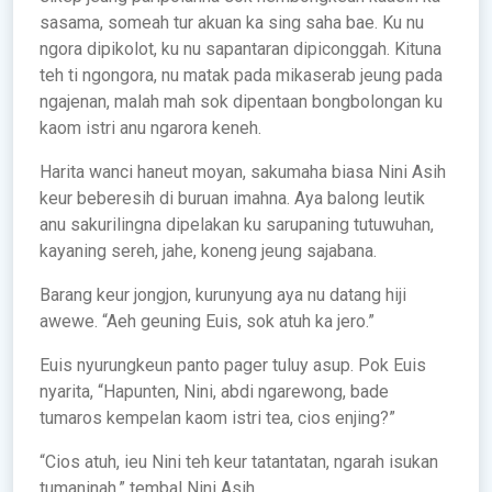
sasama, someah tur akuan ka sing saha bae. Ku nu
ngora dipikolot, ku nu sapantaran dipiconggah. Kituna
teh ti ngongora, nu matak pada mikaserab jeung pada
ngajenan, malah mah sok dipentaan bongbolongan ku
kaom istri anu ngarora keneh.
Harita wanci haneut moyan, sakumaha biasa Nini Asih
keur beberesih di buruan imahna. Aya balong leutik
anu sakurilingna dipelakan ku sarupaning tutuwuhan,
kayaning sereh, jahe, koneng jeung sajabana.
Barang keur jongjon, kurunyung aya nu datang hiji
awewe. “Aeh geuning Euis, sok atuh ka jero.”
Euis nyurungkeun panto pager tuluy asup. Pok Euis
nyarita, “Hapunten, Nini, abdi ngarewong, bade
tumaros kempelan kaom istri tea, cios enjing?”
“Cios atuh, ieu Nini teh keur tatantatan, ngarah isukan
tumaninah,” tembal Nini Asih.