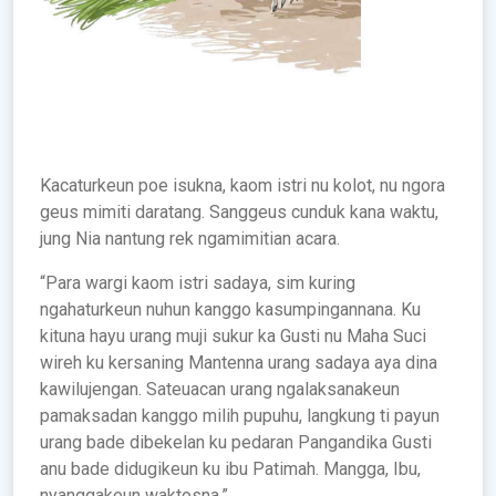
Kacaturkeun poe isukna, kaom istri nu kolot, nu ngora
geus mimiti daratang. Sanggeus cunduk kana waktu,
jung Nia nantung rek ngamimitian acara.
“Para wargi kaom istri sadaya, sim kuring
ngahaturkeun nuhun kanggo kasumpingannana. Ku
kituna hayu urang muji sukur ka Gusti nu Maha Suci
wireh ku kersaning Mantenna urang sadaya aya dina
kawilujengan. Sateuacan urang ngalaksanakeun
pamaksadan kanggo milih pupuhu, langkung ti payun
urang bade dibekelan ku pedaran Pangandika Gusti
anu bade didugikeun ku ibu Patimah. Mangga, Ibu,
nyanggakeun waktosna.”