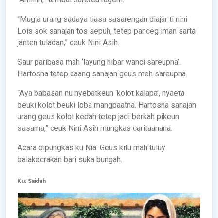
“Mugia urang sadaya tiasa sasarengan diajar ti nini
Lois sok sanajan tos sepuh, tetep panceg iman sarta
janten tuladan,” ceuk Nini Asih.
Saur paribasa mah ‘layung hibar wanci sareupna’.
Hartosna tetep caang sanajan geus meh sareupna.
“Aya babasan nu nyebatkeun ‘kolot kalapa’, nyaeta
beuki kolot beuki loba mangpaatna. Hartosna sanajan
urang geus kolot kedah tetep jadi berkah pikeun
sasama,” ceuk Nini Asih mungkas caritaanana.
Acara dipungkas ku Nia. Geus kitu mah tuluy
balakecrakan bari suka bungah.
Ku: Saidah