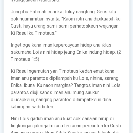
Jung ibu Patimah cengkat tuluy nangtung. Geus kitu
pok ngamimitian nyarita, “Kaom istri anu dipikaasih ku
Gusti, hayu urang sami-sami perhatoskeun wejangan
Ki Rasul ka Timoteus.”
Inget oge kana iman kapercayaan hidep anu iklas
sakumaha Lois nini hidep jeung Enika indung hidep. (2
Timoteus 1:5)
Ki Rasul ngemutan yen Timoteus kedah emut kana
iman anu parantos dipilampah ku Lois, ninina, sareng
Enika, ibuna. Ku naon margina? Tangtos iman nini Lois
parantos diuji sanes iman anu mung saukur
diucapkeun, nanging parantos dilampahkeun dina
kahirupan sadidinten.
Nini Lois gaduh iman anu kuat sok sanajan hirup di
lingkungan jalmi-jalmi anu teu acan percanten ka Gusti.
Anjeunna mere atikan Kitab Suci ka incuna ti leuleutik