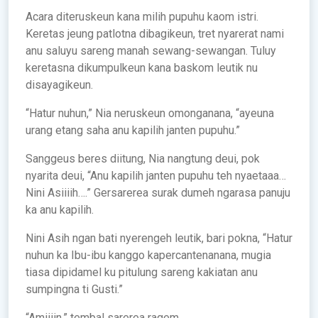
Acara diteruskeun kana milih pupuhu kaom istri.
Keretas jeung patlotna dibagikeun, tret nyarerat nami
anu saluyu sareng manah sewang-sewangan. Tuluy
keretasna dikumpulkeun kana baskom leutik nu
disayagikeun.
“Hatur nuhun,” Nia neruskeun omonganana, “ayeuna
urang etang saha anu kapilih janten pupuhu.”
Sanggeus beres diitung, Nia nangtung deui, pok
nyarita deui, “Anu kapilih janten pupuhu teh nyaetaaa…
Nini Asiiiih….” Gersarerea surak dumeh ngarasa panuju
ka anu kapilih.
Nini Asih ngan bati nyerengeh leutik, bari pokna, “Hatur
nuhun ka Ibu-ibu kanggo kapercantenanana, mugia
tiasa dipidamel ku pitulung sareng kakiatan anu
sumpingna ti Gusti.”
“Amiiiin,” tembal sarerea ragem.