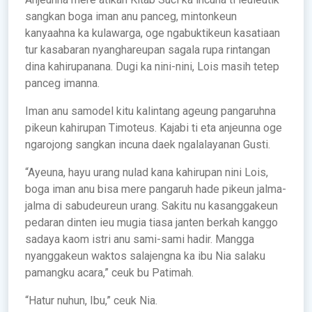
sangkan boga iman anu panceg, mintonkeun
kanyaahna ka kulawarga, oge ngabuktikeun kasatiaan
tur kasabaran nyanghareupan sagala rupa rintangan
dina kahirupanana. Dugi ka nini-nini, Lois masih tetep
panceg imanna.
Iman anu samodel kitu kalintang ageung pangaruhna
pikeun kahirupan Timoteus. Kajabi ti eta anjeunna oge
ngarojong sangkan incuna daek ngalalayanan Gusti.
“Ayeuna, hayu urang nulad kana kahirupan nini Lois,
boga iman anu bisa mere pangaruh hade pikeun jalma-
jalma di sabudeureun urang. Sakitu nu kasanggakeun
pedaran dinten ieu mugia tiasa janten berkah kanggo
sadaya kaom istri anu sami-sami hadir. Mangga
nyanggakeun waktos salajengna ka ibu Nia salaku
pamangku acara,” ceuk bu Patimah.
“Hatur nuhun, Ibu,” ceuk Nia.