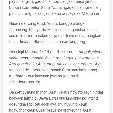
payun tangtos gaduh pancen sangkan tiasa janten
berkah keur batur. Gusti Yesus ngagaduhan rarancang
pikeun urang salaku jalma anu percaya ka Mantenna.
Naon rarancang Gusti Yesus kanggo urang?
Rarancang-Na nyaeta Mantenna ngagaduhan manah
anu mikaasih ka sakumna jalma di ieu dunya sangkan
tiasa disalametkeun tina hukuman langgeng.
Dina Injil Mateus 14:14 disebarkeun,
"... ningali jelema
sakitu reana manah Yesus mani ngerik hawatoseun.
Anu garering ku Anjeunna tuluy dicalageurkeun."
Ayat
ieu cumarios perkawis manah Gusti anu kalingtang
merhatoskeun kaayaan jelema-jelema di
sabudeureuna-Na.
Danget ayeuna manah Gusti Yesus hawatoseun ningal
kaayaan jalma di Jawa Barat anu jumlahna kalintang
ageungna tapi teu acan aya anu nuyun pikeun
ngawanohkeun Gusti Yesus ka aranjeunna. Gusti