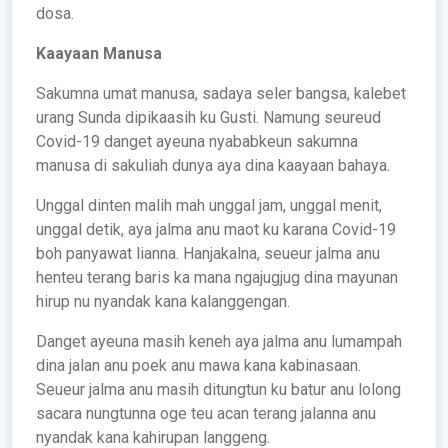
dosa.
Kaayaan Manusa
Sakumna umat manusa, sadaya seler bangsa, kalebet
urang Sunda dipikaasih ku Gusti. Namung seureud
Covid-19 danget ayeuna nyababkeun sakumna
manusa di sakuliah dunya aya dina kaayaan bahaya.
Unggal dinten malih mah unggal jam, unggal menit,
unggal detik, aya jalma anu maot ku karana Covid-19
boh panyawat lianna. Hanjakalna, seueur jalma anu
henteu terang baris ka mana ngajugjug dina mayunan
hirup nu nyandak kana kalanggengan.
Danget ayeuna masih keneh aya jalma anu lumampah
dina jalan anu poek anu mawa kana kabinasaan.
Seueur jalma anu masih ditungtun ku batur anu lolong
sacara nungtunna oge teu acan terang jalanna anu
nyandak kana kahirupan langgeng.