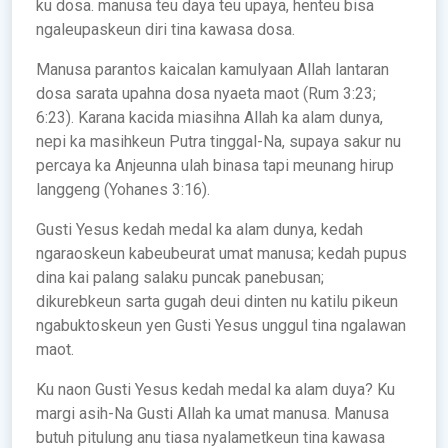
ku dosa. manusa teu daya teu upaya, henteu bisa
ngaleupaskeun diri tina kawasa dosa.
Manusa parantos kaicalan kamulyaan Allah lantaran
dosa sarata upahna dosa nyaeta maot (Rum 3:23;
6:23). Karana kacida miasihna Allah ka alam dunya,
nepi ka masihkeun Putra tinggal-Na, supaya sakur nu
percaya ka Anjeunna ulah binasa tapi meunang hirup
langgeng (Yohanes 3:16).
Gusti Yesus kedah medal ka alam dunya, kedah
ngaraoskeun kabeubeurat umat manusa; kedah pupus
dina kai palang salaku puncak panebusan;
dikurebkeun sarta gugah deui dinten nu katilu pikeun
ngabuktoskeun yen Gusti Yesus unggul tina ngalawan
maot.
Ku naon Gusti Yesus kedah medal ka alam duya? Ku
margi asih-Na Gusti Allah ka umat manusa. Manusa
butuh pitulung anu tiasa nyalametkeun tina kawasa