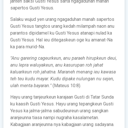
janten saksi Gusti Yesus sarta ngagaduhan manah
sapertos Gusti Yesus.
Salaku wujud yen urang ngagaduhan manah sapertos
Gusti Yesus tangtos urang kedah milampah naon anu
parantos dipidamel ku Gusti Yesus atanapi nulad ka
Gusti Yesus. Hal ieu ditegaskeun oge ku amanat-Na
ka para murid-Na.
"Anu garering cageurkeun, anu paraeh hirupkeun deui,
anu lepra waluyakeun, anu kasurupan roh jahat
kaluarkeun roh jahatna. Maraneh menang ieu kawasa
teh teu kudu mayar. Kudu dipake nulungan nu sejen,
ulah menta bayaran."
(Mateus 10:8).
Hayu urang tanjeurkeun karajaan Gusti di Tatar Sunda
ku kaasih Gusti Yesus. Hayu urang tepangkeun Gusti
Yesus ka jalma-jalma sabudeureun urang sangkan
aranjeunna tiasa nampi nugraha kasalametan.
Kabagjaan aranjeunna nya kabagjaan urang sadayana.