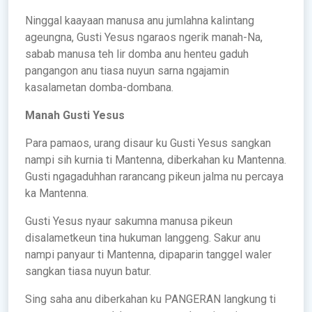
Ninggal kaayaan manusa anu jumlahna kalintang
ageungna, Gusti Yesus ngaraos ngerik manah-Na,
sabab manusa teh lir domba anu henteu gaduh
pangangon anu tiasa nuyun sarna ngajamin
kasalametan domba-dombana.
Manah Gusti Yesus
Para pamaos, urang disaur ku Gusti Yesus sangkan
nampi sih kurnia ti Mantenna, diberkahan ku Mantenna.
Gusti ngagaduhhan rarancang pikeun jalma nu percaya
ka Mantenna.
Gusti Yesus nyaur sakumna manusa pikeun
disalametkeun tina hukuman langgeng. Sakur anu
nampi panyaur ti Mantenna, dipaparin tanggel waler
sangkan tiasa nuyun batur.
Sing saha anu diberkahan ku PANGERAN langkung ti